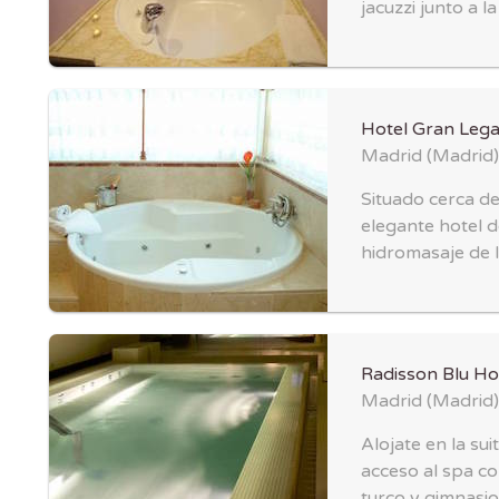
jacuzzi junto a l
Hotel Gran Lega
Madrid
(
Madrid
)
Situado cerca de
elegante hotel d
hidromasaje de l
Radisson Blu Ho
Madrid
(
Madrid
)
Alojate en la su
acceso al spa co
turco y gimnasio