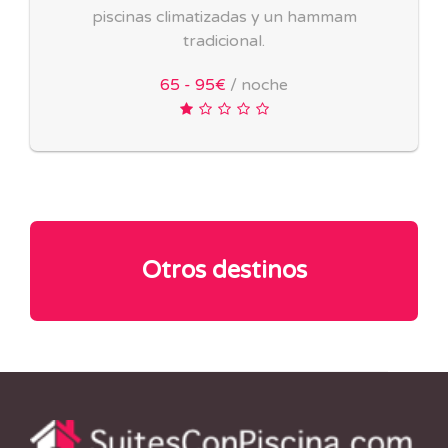
piscinas climatizadas y un hammam
tradicional.
65 - 95€
/ noche
Otros destinos