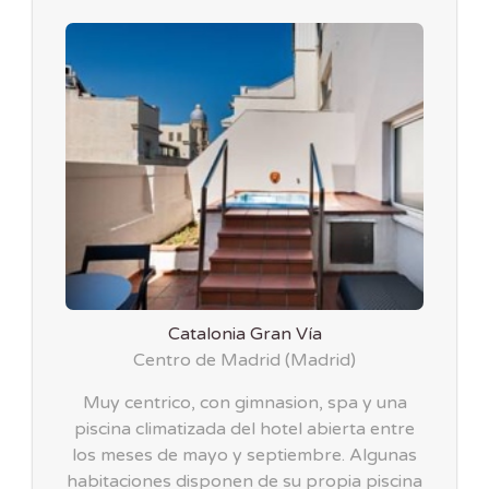
Catalonia Gran Vía
Centro de Madrid
(
Madrid
)
Muy centrico, con gimnasion, spa y una
piscina climatizada del hotel abierta entre
los meses de mayo y septiembre. Algunas
habitaciones disponen de su propia piscina